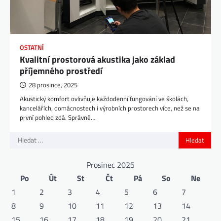
OSTATNÍ
Kvalitní prostorová akustika jako základ
příjemného prostředí
28 prosince, 2025
Akustický komfort ovlivňuje každodenní fungování ve školách,
kancelářích, domácnostech i výrobních prostorech více, než se na
první pohled zdá. Správně…
Vyhledávání
Prosinec 2025
Po
Út
St
Čt
Pá
So
Ne
1
2
3
4
5
6
7
8
9
10
11
12
13
14
15
16
17
18
19
20
21