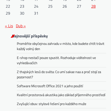
22
23
24
25
26
27
28
29
30
31
« Lis
Dub »
Nejnovější příspěvky
Proměňte obyčejnou zahradu v místo, kde budete chtít trávit
každý volný den
E-shop nestačí pouze spustit. Rozhoduje viditelnost ve
vyhledávačích
Z thajských lesů do světa: Co umí sakae naa a proč stojí za
pozornost?
Software Microsoft Office 2021 a jeho použití
Kvalitní prostorová akustika jako základ příjemného prostředí
Zvyšující obuv: stylové řešení pro každého muže